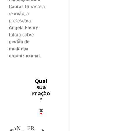
Cabral
. Durante a
reunião, a
professora
Ângela Fleury
falará sobre
gestão de
mudança
organizacional
.
Qual
sua
reação
?
10
3
1
1
3
ANTERIOR
PRÓXIMA