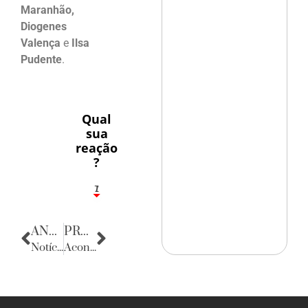
Maranhão,
Diogenes
Valença
e
Ilsa
Pudente
.
Qual
sua
reação
?
1
7
ANTERIOR
PRÓXIMA
Notícias da Paraíba
Acontecencias