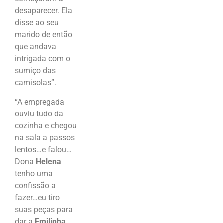
desaparecer. Ela
disse ao seu
marido de então
que andava
intrigada com o
sumiço das
camisolas”.
“A empregada
ouviu tudo da
cozinha e chegou
na sala a passos
lentos…e falou…
Dona
Helena
tenho uma
confissão a
fazer…eu tiro
suas peças para
dar a
Emilinha
.