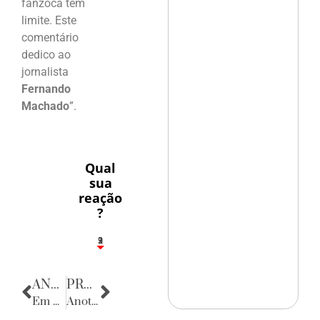
fanzoca tem
limite. Este
comentário
dedico ao
jornalista
Fernando
Machado
”.
Qual
sua
reação
?
3
1
2
9
ANTERIOR
PRÓXIMA
Em Todos Carnavais
Anotações do Cotidiano