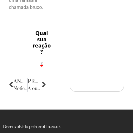
uma fantasia
chamada bruxo.
Qual
sua
reação
?
1
7
ANTERIOR
PRÓXIMA
Noticias da Caserna
A ousadia de Varsace
Desenvolvido pela crobin.co.uk