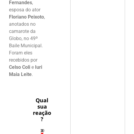
Fernandes
,
esposa do ator
Floriano Peixoto
,
anotados no
camarote da
Globo, no 49º
Baile Municipal.
Foram eles
recebidos por
Celso Coli
e
Iuri
Maia Leite
.
Qual
sua
reação
?
10
3
1
1
2