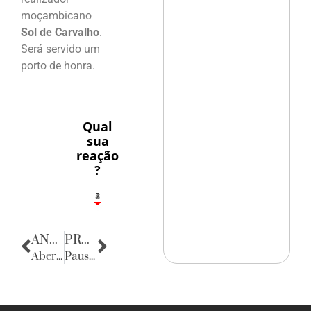
moçambicano
Sol de Carvalho
.
Será servido um
porto de honra.
Qual
sua
reação
?
1
2
8
ANTERIOR
PRÓXIMA
Abertura do mês de Mariano
Pausa Poética