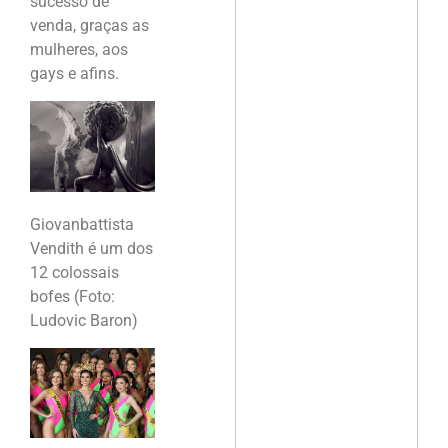
sucesso de
venda, graças as
mulheres, aos
gays e afins.
Giovanbattista
Vendith é um dos
12 colossais
bofes (Foto:
Ludovic Baron)