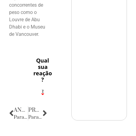
concorrentes de
peso como o
Louvre de Abu
Dhabi e o Museu
de Vancouver.
Qual
sua
reação
?
1
7
ANTERIOR
PRÓXIMA
Parabéns
Parabéns, Alemanha!