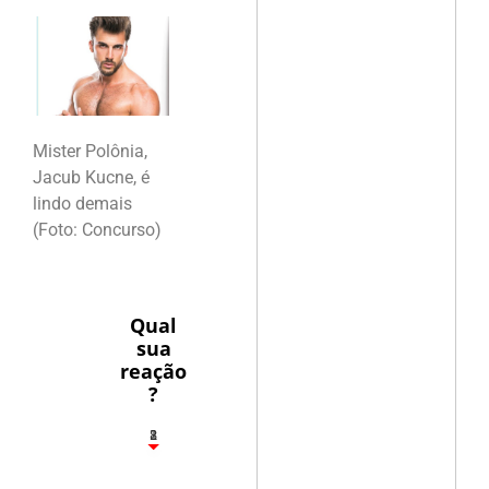
Mister Polônia,
Jacub Kucne, é
lindo demais
(Foto: Concurso)
Qual
sua
reação
?
1
2
8