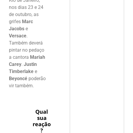
Rio de Janeiro,
nos dias 23 e 24
de outubro, as
grifes
Marc
Jacobs
e
Versace
.
Também deverá
pintar no pedaço
a cantora
Mariah
Carey
.
Justin
Timberlake
e
Beyoncé
poderão
vir também.
Qual
sua
reação
?