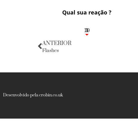
Qual sua reação ?
10
3
1
1
3
ANTERIOR
Flashes
Desenvolvido pela crobin.co.uk