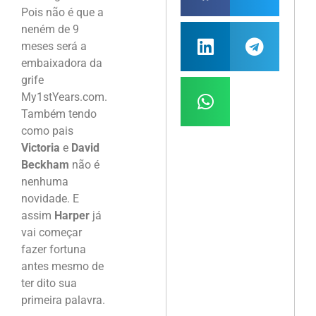
Pois não é que a
neném de 9
meses será a
embaixadora da
grife
My1stYears.com.
Também tendo
como pais
Victoria
e
David
Beckham
não é
nenhuma
novidade. E
assim
Harper
já
vai começar
fazer fortuna
antes mesmo de
ter dito sua
primeira palavra.