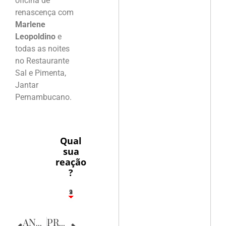
oficina de
renascença com
Marlene
Leopoldino
e
todas as noites
no Restaurante
Sal e Pimenta,
Jantar
Pernambucano.
Qual
sua
reação
?
3
1
2
9
ANTERIOR
PRÓXIMA