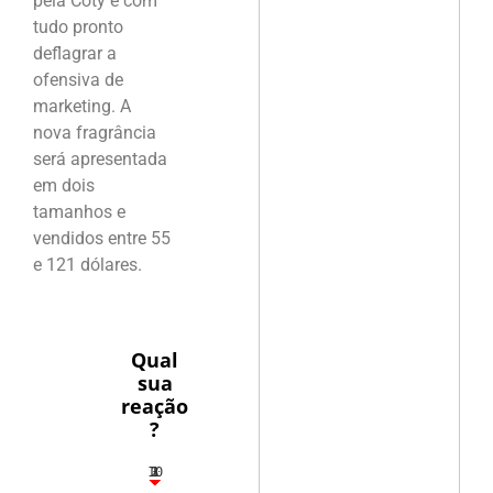
pela Coty e com
tudo pronto
deflagrar a
ofensiva de
marketing. A
nova fragrância
será apresentada
em dois
tamanhos e
vendidos entre 55
e 121 dólares.
Qual
sua
reação
?
10
3
1
1
2