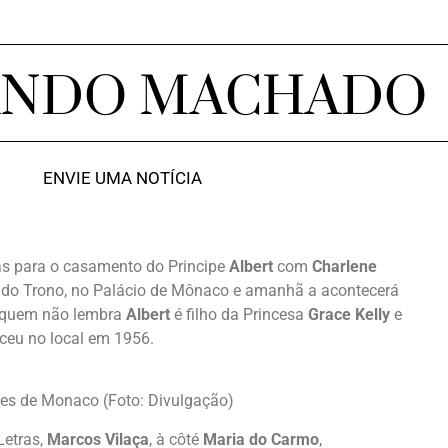
ANDO MACHADO
ENVIE UMA NOTÍCIA
as para o casamento do Principe
Albert
com
Charlene
la do Trono, no Palácio de Mônaco e amanhã a acontecerá
ra quem não lembra
Albert
é filho da Princesa
Grace Kelly
e
ceu no local em 1956.
lões de Monaco (Foto: Divulgação)
Letras,
Marcos Vilaça
, à côté
Maria do Carmo
,