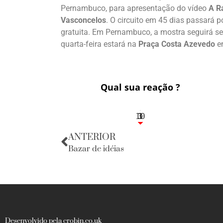
Pernambuco, para apresentação do vídeo
A R
Vasconcelos
. O circuito em 45 dias passará p
gratuita. Em Pernambuco, a mostra seguirá se
quarta-feira estará na
Praça Costa Azevedo
e
Qual sua reação ?
10
3
1
1
3
ANTERIOR
Bazar de idéias
Desenvolvido pela crobin.co.uk