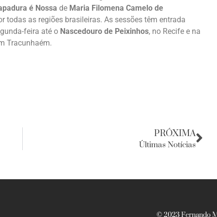
apadura é Nossa
de
Maria Filomena Camelo de
or todas as regiões brasileiras. As sessões têm entrada
gunda-feira até o
Nascedouro de Peixinhos
, no Recife e na
m Tracunhaém.
PRÓXIMA
Últimas Notícias
© 2023 Fernando Ma