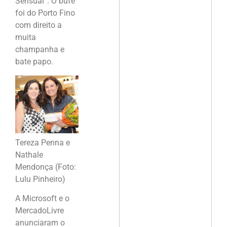
Sensual”. O bufê
foi do Porto Fino
com direito a
muita
champanha e
bate papo.
Tereza Penna e
Nathale
Mendonça (Foto:
Lulu Pinheiro)
A Microsoft e o
MercadoLivre
anunciaram o