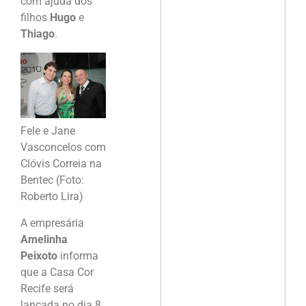
com ajuda dos
filhos
Hugo
e
Thiago
.
Fele e Jane
Vasconcelos com
Clóvis Correia na
Bentec (Foto:
Roberto Lira)
A empresária
Amelinha
Peixoto
informa
que a Casa Cor
Recife será
lançada no dia 8