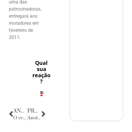
uma das
patrocinadoras,
entregará aos
moradores em
fevereiro de
2011.
Qual
sua
reação
?
10
3
1
1
3
ANTERIOR
PRÓXIMA
O vernissage de Thina
Anotações do Cotidiano