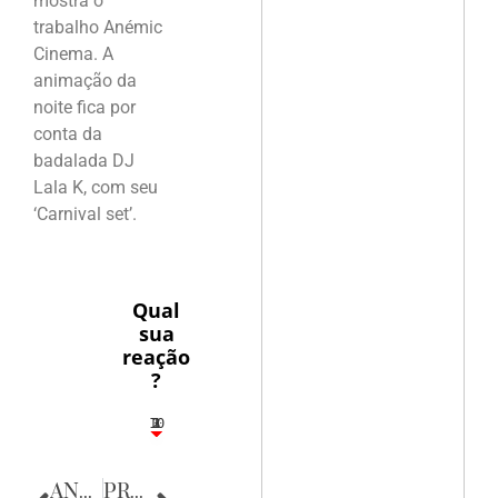
mostra o
trabalho Anémic
Cinema. A
animação da
noite fica por
conta da
badalada DJ
Lala K, com seu
‘Carnival set’.
Qual
sua
reação
?
10
3
1
1
2
ANTERIOR
PRÓXIMA