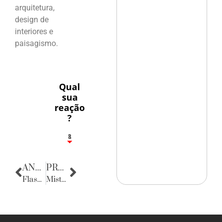
arquitetura,
design de
interiores e
paisagismo.
Qual
sua
reação
?
1
8
ANTERIOR
PRÓXIMA
Flashes
Mister e Miss Rodeio do Brasil 2018