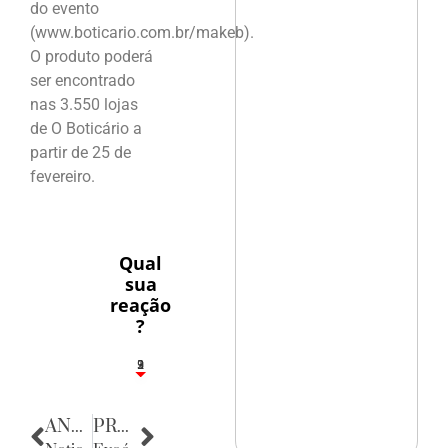
do evento
(www.boticario.com.br/makeb).
O produto poderá
ser encontrado
nas 3.550 lojas
de O Boticário a
partir de 25 de
fevereiro.
Qual
sua
reação
?
3
1
2
9
ANTERIOR
PRÓXIMA