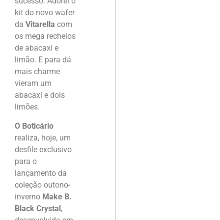
sucesso. Adorei o
kit do novo wafer
da
Vitarella
com
os mega recheios
de abacaxi e
limão. E para dá
mais charme
vieram um
abacaxi e dois
limões.
O Boticário
realiza, hoje, um
desfile exclusivo
para o
lançamento da
coleção outono-
inverno
Make B.
Black Crystal
,