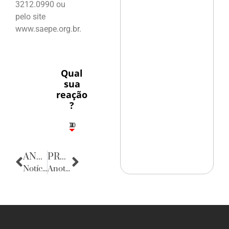
3212.0990 ou
pelo site
www.saepe.org.br.
Qual
sua
reação
?
10
3
1
1
2
ANTERIOR
PRÓXIMA
Notícias da Paraíba
Anotações do Cotidiano