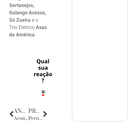
Sertanejos,
Galango Acesso,
Só Zueira
e o
Trio Eletrico
Asas
da América
.
Qual
sua
reação
?
10
3
1
1
2
ANTERIOR
PRÓXIMA
Acontecências
Pernambuco na Sapucai