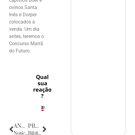
caprinos Boer e
ovinos Santa
Inês e Dorper
colocados à
venda. Um dia
antes, teremos o
Concurso Marrã
do Futuro.
Qual
sua
reação
?
10
3
1
1
2
ANTERIOR
PRÓXIMA
Notícias da Paraíba
Biblioteca