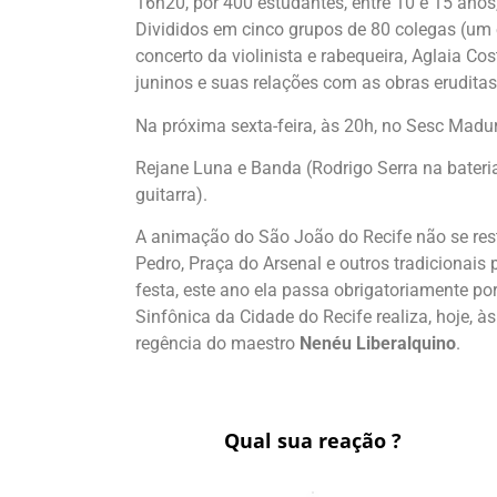
16h20, por 400 estudantes, entre 10 e 15 ano
Divididos em cinco grupos de 80 colegas (um
concerto da violinista e rabequeira, Aglaia Co
juninos e suas relações com as obras erudita
Na próxima sexta-feira, às 20h, no Sesc Madur
Rejane Luna e Banda (Rodrigo Serra na bateri
guitarra).
A animação do São João do Recife não se restr
Pedro, Praça do Arsenal e outros tradicionais
festa, este ano ela passa obrigatoriamente po
Sinfônica da Cidade do Recife realiza, hoje, à
regência do maestro
Nenéu Liberalquino
.
Qual sua reação ?