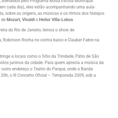
s, atendidos pelo Programa Bolsa Escola Municipal.
 em cada dia), eles estão acompanhando uma aula-
sta, sobre as origens, as músicas e os ritmos dos festejos
s de
Mozart, Vivaldi
e
Heitor Villa-Lobos
.
eira do Rio de Janeiro, temos o show de
a, Robinson Rocha no contra baixo e Clauber Fabre na
inge a locais como o Sítio da Trindade, Pátio de São
 pólos juninos da cidade. Para quem aprecia a música da
r outro endereço o Teatro do Parque, onde a Banda
s 20h, o III Concerto Oficial – Temporada 2009, sob a