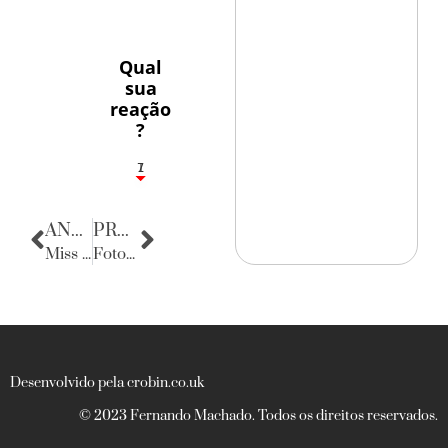
Qual
sua
reação
?
1
7
ANTERIOR
PRÓXIMA
Miss Brasil Latina
Fotos de moda
Desenvolvido pela crobin.co.uk
© 2023 Fernando Machado. Todos os direitos reservados.