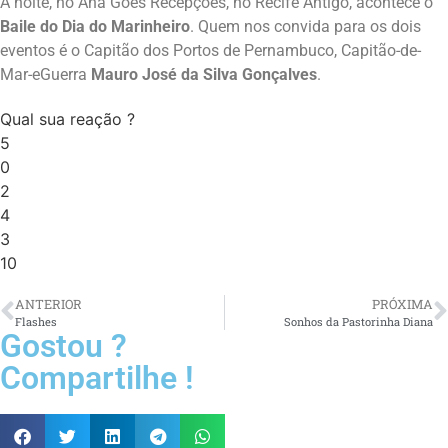
À noite, no Ana Góes Recepções, no Recife Antigo, acontece o
Baile do Dia do Marinheiro
. Quem nos convida para os dois
eventos é o Capitão dos Portos de Pernambuco, Capitão-de-
Mar-eGuerra
Mauro José da Silva Gonçalves
.
Qual sua reação ?
5
0
2
4
3
10
ANTERIOR
PRÓXIMA
Flashes
Sonhos da Pastorinha Diana
Gostou ?
Compartilhe !