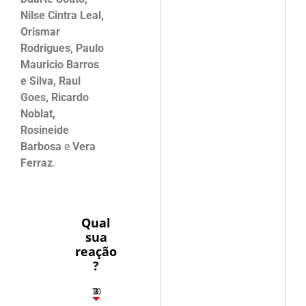
Nilse Cintra Leal,
Orismar
Rodrigues, Paulo
Mauricio Barros
e Silva, Raul
Goes, Ricardo
Noblat,
Rosineide
Barbosa
e
Vera
Ferraz
.
Qual
sua
reação
?
10
3
1
1
2