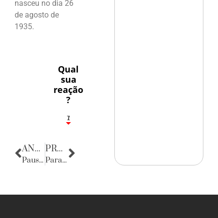
nasceu no dia 26
de agosto de
1935.
Qual
sua
reação
?
1
7
ANTERIOR
PRÓXIMA
Pausa poética
Parabéns