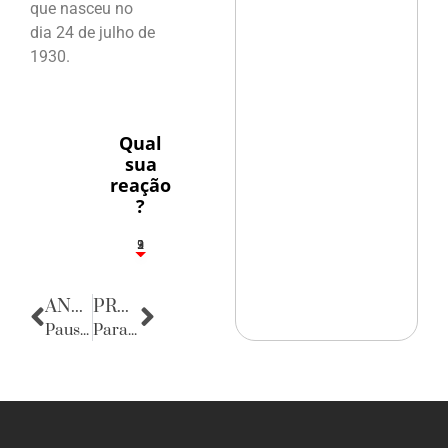
que nasceu no
dia 24 de julho de
1930.
Qual
sua
reação
?
3
1
2
9
ANTERIOR
PRÓXIMA
Pausa poética
Parabéns