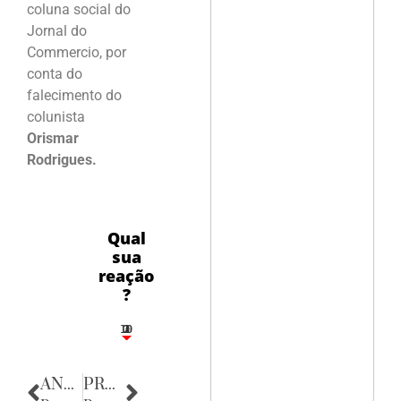
coluna social do
Jornal do
Commercio, por
conta do
falecimento do
colunista
Orismar
Rodrigues.
Qual
sua
reação
?
10
3
1
1
2
ANTERIOR
PRÓXIMA