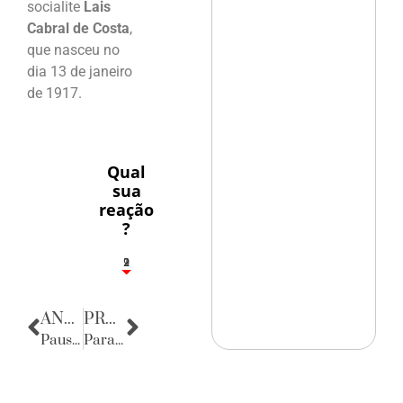
socialite
Lais
Cabral de Costa
,
que nasceu no
dia 13 de janeiro
de 1917.
Qual
sua
reação
?
2
1
2
9
ANTERIOR
PRÓXIMA
Pausa Poética
Parabéns