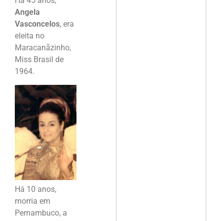
Há 45 anos,
Angela
Vasconcelos
, era
eleita no
Maracanãzinho,
Miss Brasil de
1964.
Há 10 anos,
morria em
Pernambuco, a