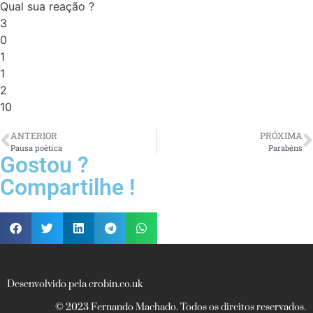
Qual sua reação ?
3
0
1
1
2
10
ANTERIOR
PRÓXIMA
Pausa poética
Parabéns
Gostou ?
Compartilhe !
Desenvolvido pela crobin.co.uk
© 2023 Fernando Machado. Todos os direitos reservados.