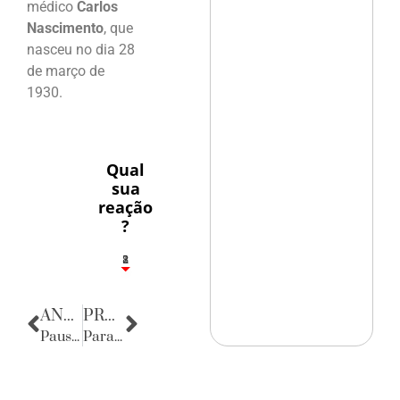
médico
Carlos
Nascimento
, que
nasceu no dia 28
de março de
1930.
Qual
sua
reação
?
1
2
8
ANTERIOR
PRÓXIMA
Pausa Poética
Parabéns