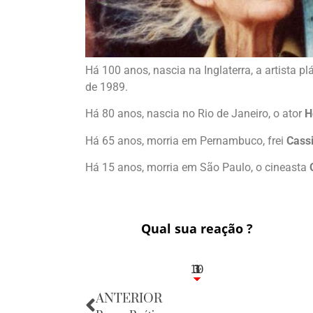
Há 100 anos, nascia na Inglaterra, a artista pl
de 1989.
Há 80 anos, nascia no Rio de Janeiro, o ator
H
Há 65 anos, morria em Pernambuco, frei
Cass
Há 15 anos, morria em São Paulo, o cineasta
Qual sua reação ?
10
3
1
1
3
ANTERIOR