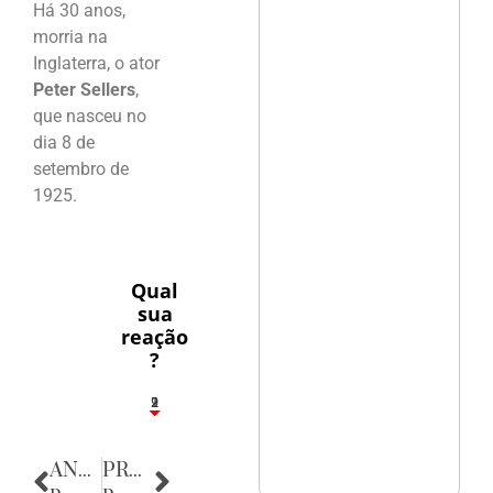
Há 30 anos,
morria na
Inglaterra, o ator
Peter Sellers
,
que nasceu no
dia 8 de
setembro de
1925.
Qual
sua
reação
?
2
1
2
9
ANTERIOR
PRÓXIMA