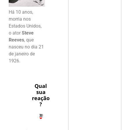
Há 10 anos,
morria nos
Estados Unidos,
o ator
Steve
Reeves
, que
nasceu no dia 21
de janeiro de
1926.
Qual
sua
reação
?
10
3
1
1
3