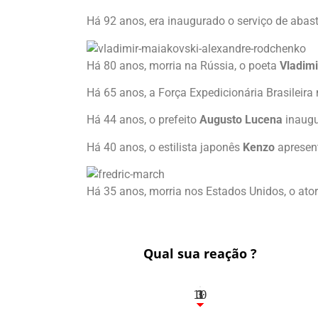
Há 92 anos, era inaugurado o serviço de abas
Há 80 anos, morria na Rússia, o poeta
Vladim
Há 65 anos, a Força Expedicionária Brasileira 
Há 44 anos, o prefeito
Augusto Lucena
inaugu
Há 40 anos, o estilista japonês
Kenzo
apresent
Há 35 anos, morria nos Estados Unidos, o ato
Qual sua reação ?
10
3
1
1
3