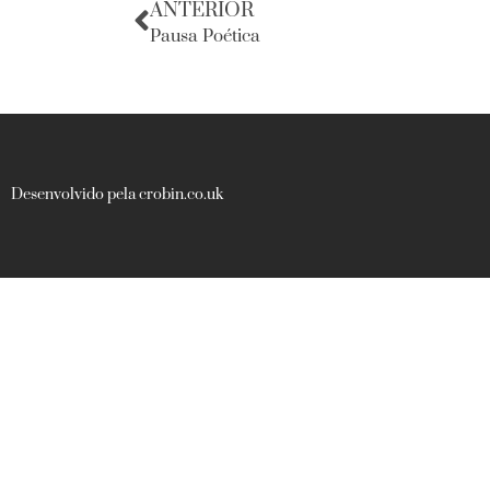
ANTERIOR
Pausa Poética
Desenvolvido pela crobin.co.uk