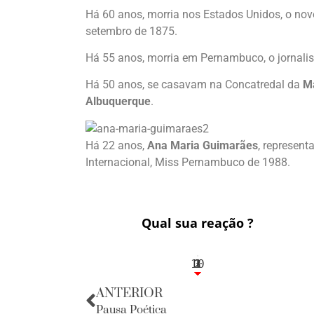
Há 60 anos, morria nos Estados Unidos, o nov
setembro de 1875.
Há 55 anos, morria em Pernambuco, o jornali
Há 50 anos, se casavam na Concatredal da
M
Albuquerque
.
Há 22 anos,
Ana Maria Guimarães
, represent
Internacional, Miss Pernambuco de 1988.
Qual sua reação ?
10
3
1
1
2
ANTERIOR
Pausa Poética