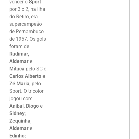
vencer o
Sport
por 3 x 2, na Ilha
do Retiro, era
supercampeão
de Pernambuco
de 1957. Os gols
foram de
Rudimar,
Aldemar
e
Mituca
pelo SC e
Carlos Alberto
e
Zé Maria
, pelo
Sport. O tricolor
jogou com
Aníbal, Diogo
e
Sidney;
Zequinha,
Aldemar
e
Edinho;