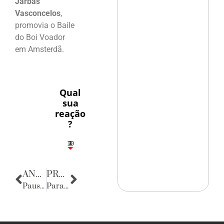
Jarbas
Vasconcelos
,
promovia o Baile
do Boi Voador
em Amsterdã.
Qual
sua
reação
?
10
3
1
1
2
ANTERIOR
PRÓXIMA
Pausa poética
Parabéns