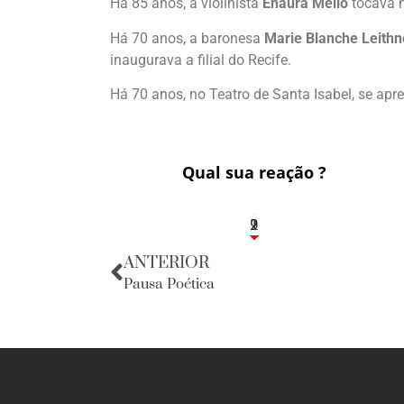
Há 85 anos, a violinista
Enaura Mello
tocava 
Há 70 anos, a baronesa
Marie Blanche Leithn
inaugurava a filial do Recife.
Há 70 anos, no Teatro de Santa Isabel, se ap
Qual sua reação ?
2
1
2
9
ANTERIOR
Pausa Poética