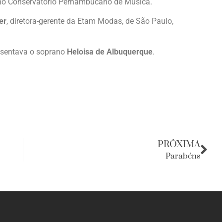
no Conservatório Pernambucano de Musica.
er
, diretora-gerente da Etam Modas, de São Paulo,
resentava o soprano
Heloisa de Albuquerque
.
PRÓXIMA
Parabéns