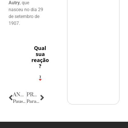
Autry
, que
nasceu no dia 29
de setembro de
1907.
Qual
sua
reação
?
1
7
ANTERIOR
PRÓXIMA
Pausa Poética
Parabéns