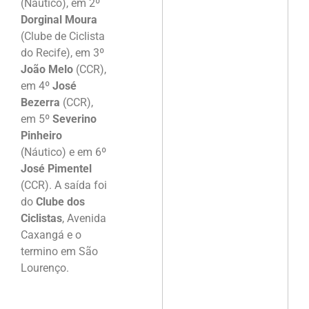
(Náutico), em 2º
Dorginal Moura
(Clube de Ciclista
do Recife), em 3º
João Melo
(CCR),
em 4º
José
Bezerra
(CCR),
em 5º
Severino
Pinheiro
(Náutico) e em 6º
José Pimentel
(CCR). A saída foi
do
Clube dos
Ciclistas
, Avenida
Caxangá e o
termino em São
Lourenço.