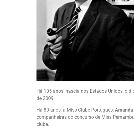
Há 105 anos, nascia nos Estados Unidos, o d
de 2009.
Há 80 anos, a Miss Clube Português,
Amanda 
companheiras do concurso de Miss Pernambuc
clube.