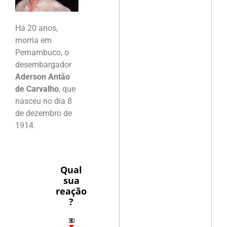
Há 20 anos,
morria em
Pernambuco, o
desembargador
Aderson Antão
de Carvalho
, que
nasceu no dia 8
de dezembro de
1914.
Qual
sua
reação
?
10
5
1
1
3