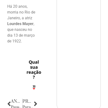
Há 20 anos,
morria no Rio de
Janeiro, a atriz
Lourdes Mayer
,
que nasceu no
dia 13 de março
de 1922.
Qual
sua
reação
?
10
3
1
1
3
ANTERIOR
PRÓXIMA
Pausa Poética
Parabéns