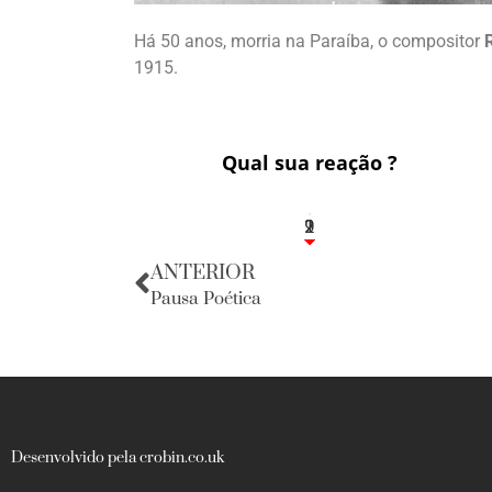
Há 50 anos, morria na Paraíba, o compositor
1915.
Qual sua reação ?
2
1
2
9
ANTERIOR
Pausa Poética
Desenvolvido pela crobin.co.uk