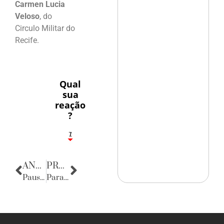
Carmen Lucia
Veloso
, do
Circulo Militar do
Recife.
Qual
sua
reação
?
1
7
ANTERIOR
PRÓXIMA
Pausa Poética
Parabéns