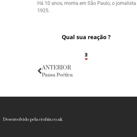
Há 10 anos, morria em São Paulo, o jornalista 
1925.
Qual sua reação ?
2
1
2
9
ANTERIOR
Pausa Poética
Desenvolvido pela crobin.co.uk