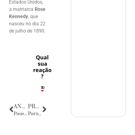
Estados Unidos,
a matriarca
Rose
Kennedy
, que
nasceu no dia 22
de julho de 1890.
Qual
sua
reação
?
10
5
1
1
3
ANTERIOR
PRÓXIMA
Pausa poética
Parabéns