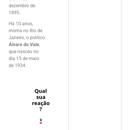
dezembro de
1895.
Há 10 anos,
morria no Rio de
Janeiro, o político
Álvaro do Vale
,
que nasceu no
dia 15 de maio
de 1934.
Qual
sua
reação
?
3
1
2
9