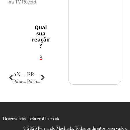
na TV Record.
Qual
sua
reação
?
1
5
ANTERIOR
PRÓXIMA
Pausa poética
Parabéns
Desenvolvido pela crobin.co.uk
© 2023 Fernando Machado. Todos os direitos reservados.